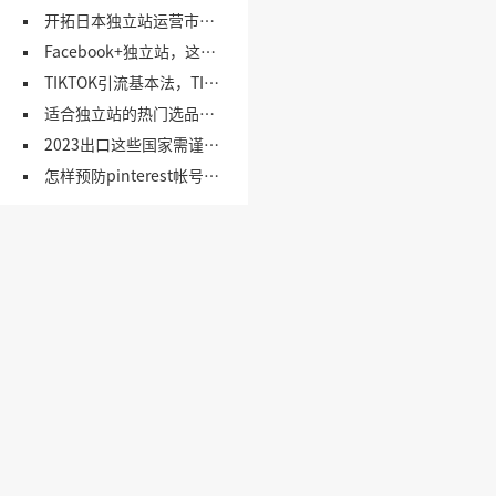
开拓日本独立站运营市场，这些网站不可错过！（1）
Facebook+独立站，这5个引流思路，你要会！
TIKTOK引流基本法，TIKTOK营销引流方法，一文了解！
适合独立站的热门选品网站合集
2023出口这些国家需谨慎！（上）
怎样预防pinterest帐号被封及使用技巧