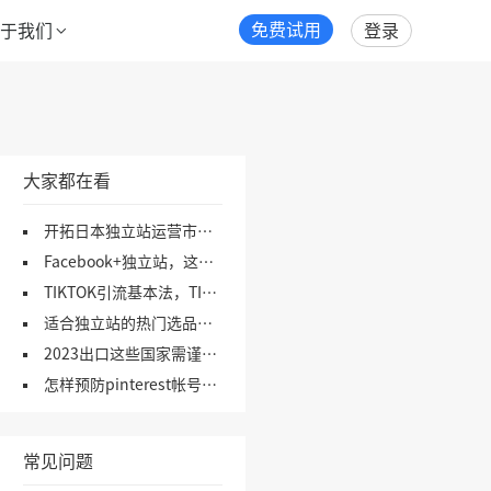
免费试用
关于我们
登录
大家都在看
开拓日本独立站运营市场，这些网站不可错过！（1）
Facebook+独立站，这5个引流思路，你要会！
TIKTOK引流基本法，TIKTOK营销引流方法，一文了解！
适合独立站的热门选品网站合集
2023出口这些国家需谨慎！（上）
怎样预防pinterest帐号被封及使用技巧
常见问题