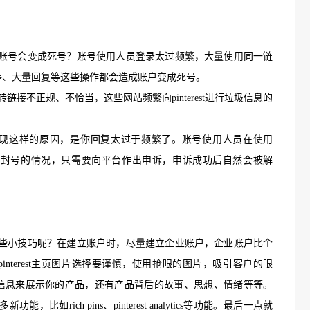
账号会变成死号？账号
使用人员
登录太过频繁
，大量使用同一链
等、大量回复等
这些操作
都会造成账户
变成
死号。
如跳转链接不正规
、
不恰当，这些网站频繁向
pinterest进行垃圾信息的
现这样的原因，
是你回复
太过于频繁了
。
账号使用
人员在使用
上这些被封号的情况，只需要向平台作出申诉，申诉成功后自然会被解
巧
都有哪些小技巧呢？
在建立账户时，尽量
建立企业账户，企业账户比个
pinterest主页图片选择要谨慎，使用抢眼的图片，吸引客户的眼
信息来展示你的产品，还有产品背后的故事、思想、情绪等等。
功能，比如rich pins、pinterest analytics等功能。最后一点就