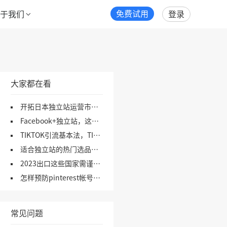
免费试用
关于我们
登录
大家都在看
开拓日本独立站运营市场，这些网站不可错过！（1）
Facebook+独立站，这5个引流思路，你要会！
TIKTOK引流基本法，TIKTOK营销引流方法，一文了解！
适合独立站的热门选品网站合集
2023出口这些国家需谨慎！（上）
怎样预防pinterest帐号被封及使用技巧
常见问题