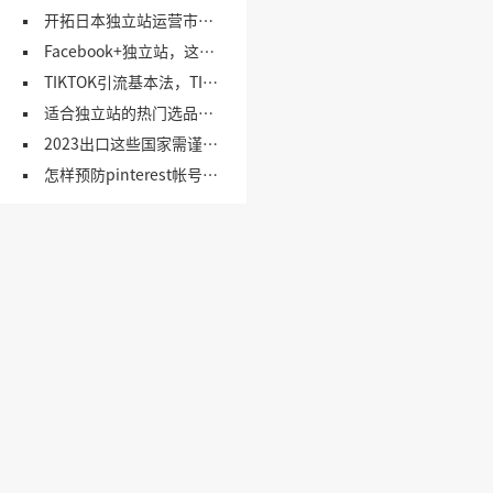
开拓日本独立站运营市场，这些网站不可错过！（1）
Facebook+独立站，这5个引流思路，你要会！
TIKTOK引流基本法，TIKTOK营销引流方法，一文了解！
适合独立站的热门选品网站合集
2023出口这些国家需谨慎！（上）
怎样预防pinterest帐号被封及使用技巧