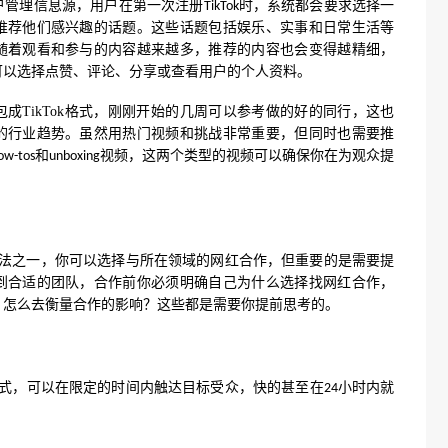
户管理信息源，用户在第一次注册
时，系统都会要求选择一
TikTok
推荐他们感兴趣的话题。这些话题包括娱乐、实事和日常生活等
随着观看和参与的内容越来越多，推荐的内容也会变得越精细，
可以选择点赞、评论、分享或查看用户的个人资料。
包成
TikTok
格式，刚刚开始的几周可以参考做的好的同行，这也
的行业趋势。虽然用热门视频和挑战非常重要，但同时也需要推
和
视频，这两个类型的视频可以确保你在为观众提
ow-tos
unboxing
法之一，你可以选择与所在领域的网红合作，但重要的是需要提
到合适的团队，合作前你必须明确自己为什么选择找网红合作，
？怎么去衡量合作的影响？这些都是需要你提前思考的。
，
快的
甚至在
小时内
就
式
可以在限定的时间内触达目标受众，
24