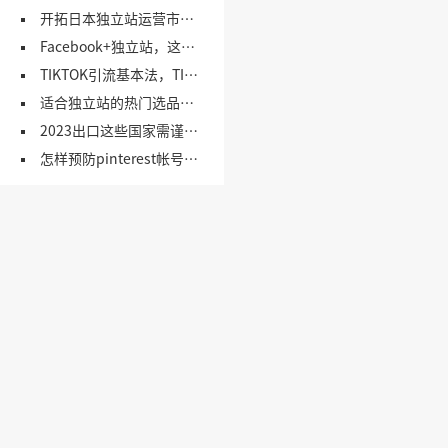
开拓日本独立站运营市场，这些网站不可错过！（1）
Facebook+独立站，这5个引流思路，你要会！
TIKTOK引流基本法，TIKTOK营销引流方法，一文了解！
适合独立站的热门选品网站合集
2023出口这些国家需谨慎！（上）
怎样预防pinterest帐号被封及使用技巧