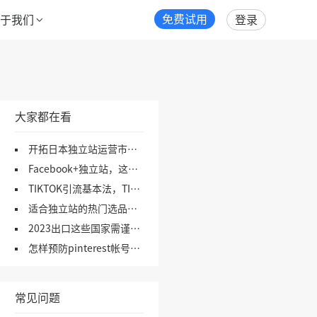
免费试用
关于我们
登录
大家都在看
开拓日本独立站运营市场，这些网站不可错过！（1）
Facebook+独立站，这5个引流思路，你要会！
TIKTOK引流基本法，TIKTOK营销引流方法，一文了解！
适合独立站的热门选品网站合集
2023出口这些国家需谨慎！（上）
怎样预防pinterest帐号被封及使用技巧
常见问题