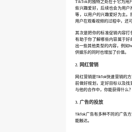
TikTok
的独特之处在于它为用
些兴趣爱好，后续也会为用户
等，以用户的兴趣爱好为主。
用户在观看视频的过程中，还
其次是把你的标准促销内容打
有助于你了解哪些内容属于好
出一些其他类型的内容，例如
h
供娱乐的同时也增加了价值。
网红营销
2.
是
快速营销的方
网红营销
TikTok
前做好规划，定好目标以及找
与他的合作中，你能获得什么
广告的投放
3.
广告有
多种
TikTok
不同的广告方
能触达。